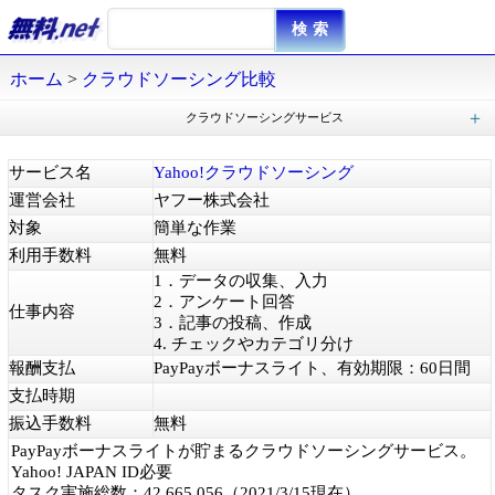
ホーム
>
クラウドソーシング比較
クラウドソーシングサービス
Craudia（クラウディア)
Job-Hub（ジョブハブ）
クラウドワークス
CROWD（クラウド）
Shinobiライティング
coconala（ココナラ）
Workshift（ワークシフト）
Bizseek（ビズシーク）
TEAMWORKERS（チームワーカーズ）
フジ子さん
CASTER BIZ（キャスタービズ）
TALENT（タレント）
Snapmart（スナップマート）
photolibrary（フォトライブラリー）
ANYTIMES（エニタイムズ）
Lancers（ランサーズ）
REPO（ルポ）
Yahoo!クラウドソーシング
シュフティ
Skets（スケッツ）
モッピー
CaSy（カジー）
SKIMA（スキマ）
アスクビー
スキルクラウド
mama works（ママワークス）
SAGOJO（サゴジョー）
Panda Graphics（パンダグラフィックス）
PIXTA（ピクスタ）
タスカジ
dジョブ スマホワーク
サービス名
Yahoo!クラウドソーシング
運営会社
ヤフー株式会社
対象
簡単な作業
利用手数料
無料
1．データの収集、入力
2．アンケート回答
仕事内容
3．記事の投稿、作成
4. チェックやカテゴリ分け
報酬支払
PayPayボーナスライト、有効期限：60日間
支払時期
振込手数料
無料
PayPayボーナスライトが貯まるクラウドソーシングサービス。
Yahoo! JAPAN ID必要
タスク実施総数：42,665,056（2021/3/15現在）