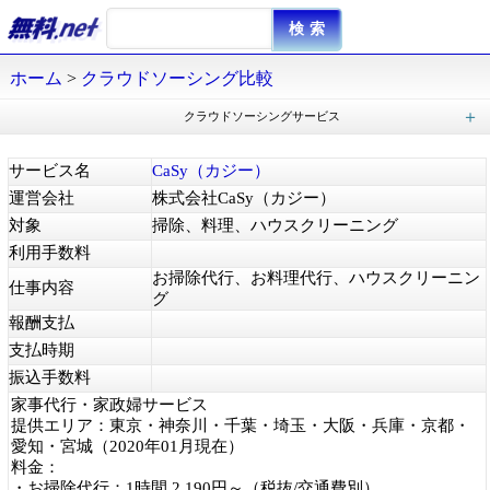
ホーム
>
クラウドソーシング比較
クラウドソーシングサービス
クラウドワークス
Craudia（クラウディア)
Shinobiライティング
Job-Hub（ジョブハブ）
coconala（ココナラ）
TEAMWORKERS（チームワーカーズ）
フジ子さん
アスクビー
TALENT（タレント）
Snapmart（スナップマート）
photolibrary（フォトライブラリー）
dジョブ スマホワーク
Lancers（ランサーズ）
CROWD（クラウド）
REPO（ルポ）
Yahoo!クラウドソーシング
シュフティ
Skets（スケッツ）
Workshift（ワークシフト）
モッピー
Bizseek（ビズシーク）
CaSy（カジー）
SKIMA（スキマ）
スキルクラウド
CASTER BIZ（キャスタービズ）
mama works（ママワークス）
SAGOJO（サゴジョー）
Panda Graphics（パンダグラフィックス）
PIXTA（ピクスタ）
ANYTIMES（エニタイムズ）
タスカジ
サービス名
CaSy（カジー）
運営会社
株式会社CaSy（カジー）
対象
掃除、料理、ハウスクリーニング
利用手数料
お掃除代行、お料理代行、ハウスクリーニン
仕事内容
グ
報酬支払
支払時期
振込手数料
家事代行・家政婦サービス
提供エリア：東京・神奈川・千葉・埼玉・大阪・兵庫・京都・
愛知・宮城（2020年01月現在）
料金：
・お掃除代行：1時間 2,190円～（税抜/交通費別）