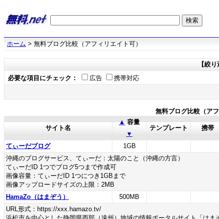
ホーム
> 無料ブログ比較（アフィリエイト可）
【絞り
必要な項目にチェック：
広告
携帯対応
無料ブログ比較（ア
▲
容量
サイト名
テンプレート
携帯
▼
てぃーだブログ
1GB
沖縄のブログサービス、てぃーだ：太陽のこと（沖縄の方言）
てぃーだID 1つでブログ5つまで作成可
画像容量：てぃーだID 1つにつき1GBまで
画像アップロードサイズの上限：2MB
HamaZo（はまぞう）
500MB
URL形式：https://xxx.hamazo.tv/
浜松市を中心とした静岡県西部（遠州）地域の情報ポータルサイト「はま