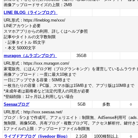
画像アップロードサイズの上限：2MB
LINE BLOG（ラインブログ）
URL形式：https://lineblog.me/xxx/
LINEアカウント必要
スマホアプリからの利用、詳しくはヘルプ参照
記事やタイトルの文字数制限
・記事タイトル 85文字
・本文 50000文字
muragon（ムラゴンブログ）
35GB
URL形式：https://xxx.muragon.com/
家電販売、にほんブログ村（ブログランキング）を運営しているムラウチ
画像アップロード：一度に最大10枚まで
一日にアップできる容量：50MBまで
一枚当たりの容量：PC版、スマホ版は15MBまで、アプリ版は10MBまで
*未成年者は親権者など法定代理人の同意が必要
*登録削除：12ヶ月以上利用しない場合
Seesaaブログ
5GB
多数
○
URL形式：http://xxx.seesaa.net/
ブログ：5つまで作成可。アフェリエイト：制限無、AdSense利用可（ads
無制限、画像5GB。共有ブログ・複数ブログ可。アクセス解析付。鍵付きブログ。iPh
1ファイルの上限：アップロードファイル制限無
ライブドアブログ（livedoor Blog）
2.1GB
1000種類以上
○