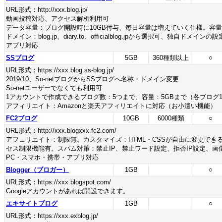
URL形式：http://xxx.blog.jp/
動画投稿対応、アクセス解析利用可
データ容量：ブログ開設時に10GB付与、毎日容量は増えていく仕様。容
ドメイン：blog.jp、diary.to、officialblog.jpから選択可、独自ドメイン
アプリ対応
SSブログ
5GB
360種類以上
○
URL形式：https://xxx.blog.ss-blog.jp/
2019/10、So-netブログからSSブログへ名称・ドメイン変更
So-netユーザーでなくても利用可
1アカウントで作成できるブログ数：5つまで、容量：5GBまで（各ブログ1
アフィリエイト：Amazonと楽天アフィリエイトに対応（お小遣い機能）
FC2ブログ
10GB
6000種類
○
URL形式：http://xxx.blogxxx.fc2.com/
アフェリエイト：制限無。カスタマイズ：HTML・CSSが自由に変更でき
セス制限機能有。スパム対策：禁止IP、禁止ワード設定、拒否IP設定、画像
PC・スマホ・携帯・アプリ対応
Blogger（ブロガー）
1GB
○
URL形式：https://xxx.blogspot.com/
Googleアカウントがあれば開設できます。
エキサイトブログ
1GB
○
URL形式：https://xxx.exblog.jp/